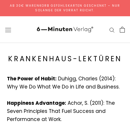
Direkt
AB 30€ WARENKORB GEFÜHLSKARTEN GESCHENKT – NUR
SOLANGE DER VORRAT REICHT.
zum
Inhalt
KRANKENHAUS-LEKTÜREN
The Power of Habit:
Duhigg, Charles (2014):
Why We Do What We Do in Life and Business.
Happiness Advantage:
Achor, S. (2011): The
Seven Principles That Fuel Success and
Performance at Work.