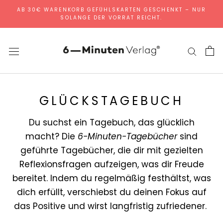
Direkt
AB 30€ WARENKORB GEFÜHLSKARTEN GESCHENKT – NUR
SOLANGE DER VORRAT REICHT.
zum
Inhalt
GLÜCKSTAGEBUCH
Du suchst ein Tagebuch, das glücklich
macht? Die
6-Minuten-Tagebücher
sind
geführte Tagebücher, die dir mit gezielten
Reflexionsfragen aufzeigen, was dir Freude
bereitet. Indem du regelmäßig festhältst, was
dich erfüllt, verschiebst du deinen Fokus auf
das Positive und wirst langfristig zufriedener.