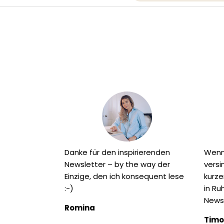
Danke für den inspirierenden
Wenn
Newsletter – by the way der
versi
Einzige, den ich konsequent lese
kurze
:-)
in Ru
Newsl
Romina
Timo