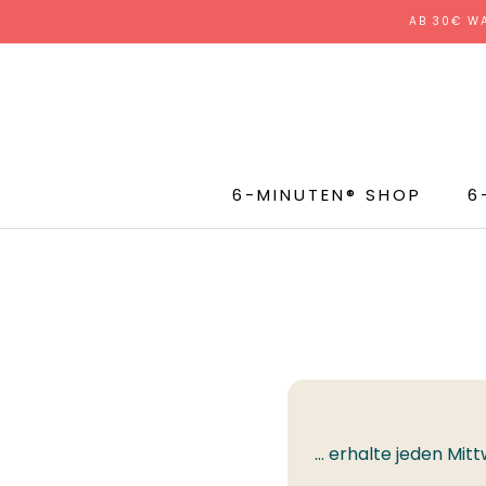
Direkt
AB 30€ W
zum
Inhalt
6-MINUTEN® SHOP
6
... erhalte jeden M