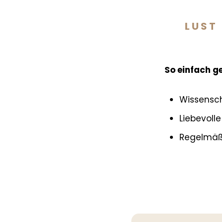
LUST 
So einfach g
Wissensch
Liebevolle
Regelmäßi