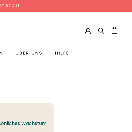
T REICHT.
N
ÜBER UNS
HILFE
R
ersönliches Wachstum