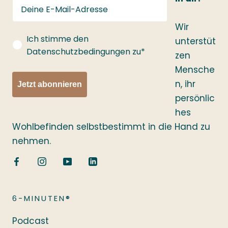
Wir
gdprConsent
Ich stimme den
unterstüt
Datenschutzbedingungen zu*
zen
Mensche
n, ihr
Jetzt abonnieren
persönlic
hes
Wohlbefinden selbstbestimmt in die Hand zu
nehmen.
6-MINUTEN®
Podcast