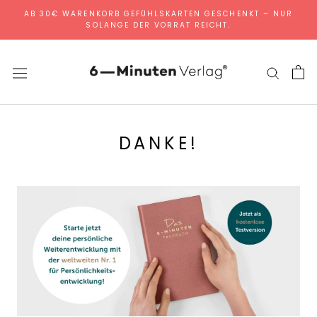
Direkt
AB 30€ WARENKORB GEFÜHLSKARTEN GESCHENKT – NUR
SOLANGE DER VORRAT REICHT.
zum
Inhalt
DANKE!