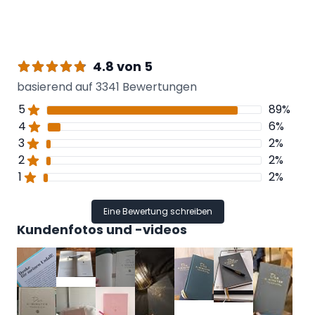
4.8 von 5
basierend auf 3341 Bewertungen
5
89
%
4
6
%
3
2
%
2
2
%
1
2
%
Eine Bewertung schreiben
Kundenfotos und -videos