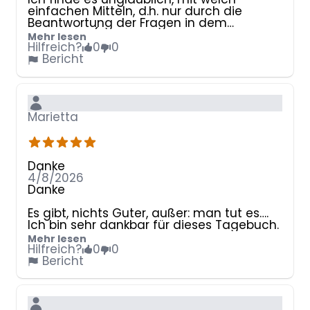
einfachen Mitteln, d.h. nur durch die
Beantwortung der Fragen in dem
Tagebuch (soweit man dabei ehrlich sich
Mehr lesen
selbst gegenüber bleibt) sich nach und
Hilfreich?
0
0
nach langsam weiter entwickelt und viel
Bericht
mehr Glück, Dankbarkeit und Optimismus
empfindet! Das Tagebuch schreiben ist
bei mir zu einem festen Ritual geworden,
dass ich jeden Morgen sehr genieße.
Marietta
Danke an Dominik Spenst und alle
Mitglieder in seinem Team. Eine
wunderbare Idee!
Danke
4/8/2026
Danke
Es gibt, nichts Guter, außer: man tut es….
Ich bin sehr dankbar für dieses Tagebuch.
Mehr lesen
Hilfreich?
0
0
Bericht