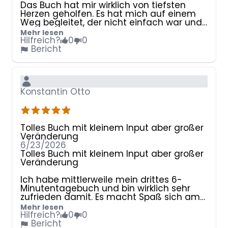
Das Buch hat mir wirklich von tiefsten
Herzen geholfen. Es hat mich auf einem
Weg begleitet, der nicht einfach war und
mich zurück zu mir selbst geleitet. Ich
Mehr lesen
kann das Buch jedem empfehlen, der sich
Hilfreich?
0
0
mit sich selbst auseinandersetzen
Bericht
möchte und lernen möchte, die positiven
Seiten des Lebens zu sehen.
Konstantin Otto
Tolles Buch mit kleinem Input aber großer
Veränderung
6/23/2026
Tolles Buch mit kleinem Input aber großer
Veränderung
Ich habe mittlerweile mein drittes 6-
Minutentagebuch und bin wirklich sehr
zufrieden damit. Es macht Spaß sich am
Tag mal ein paar Minuten Zeit für sich zu
Mehr lesen
nehmen, abzuschalten und mal in sein
Hilfreich?
0
0
innerstes zu Hören. Ich kann es wirklich nur
Bericht