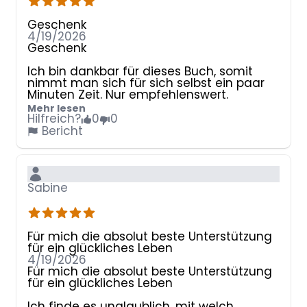
auch noch die Papierqualität loben! So
macht das Schreiben auch Spaß.
Geschenk
4/19/2026
Geschenk
Ich bin dankbar für dieses Buch, somit
nimmt man sich für sich selbst ein paar
Minuten Zeit. Nur empfehlenswert.
Mehr lesen
Hilfreich?
0
0
Bericht
Sabine
Für mich die absolut beste Unterstützung
für ein glückliches Leben
4/19/2026
Für mich die absolut beste Unterstützung
für ein glückliches Leben
Ich finde es unglaublich, mit welch