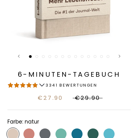
6-MINUTEN-TAGEBUCH
3341 BEWERTUNGEN
€27.90
€29.90
Farbe:
natur
natur
altrosa
anthrazit
seegrün
azurblau
tannengrün
Eismeer