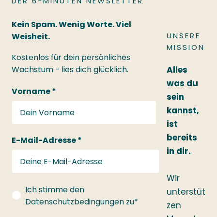
DER 6-MINUTEN NEWSLETTER
definitiv das Gefühl, dass ich meinen
Zielen ein gutes Stück näher gekommen
bin – nicht unbedingt, weil plötzlich alles
Kein Spam. Wenig Worte. Viel
perfekt war, sondern weil ich
UNSERE
Weisheit.
konsequenter und bewusster an mir
gearbeitet habe. Auch wenn ich noch
MISSION
nicht alles erreicht habe, was ich mir
Kostenlos für dein persönliches
vorgenommen habe, werde ich auf jeden
Wachstum - lies dich glücklich.
Alles
Fall weitermachen und mir ein neues
Journal holen. Für mich ist es zu einer
was du
festen Routine geworden, die ich nicht
Vorname *
mehr missen möchte.
sein
kannst,
ist
bereits
E-Mail-Adresse *
in dir.
Wir
gdprConsent
Ich stimme den
unterstüt
Datenschutzbedingungen zu*
zen