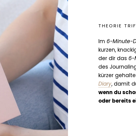
THEORIE TRI
Im
6-Minute-D
kurzen, knacki
der dir das
6-
des Journalings
kürzer gehalte
Diary
, damit d
wenn du schon
oder bereits 