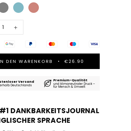
grey
sky
antique
blue
pink
IN DEN WARENKORB
€26.90
Premium-Qualität
stenloser Versand
und klimaneutraler Druck –
erhalb Deutschlands
für Mensch & Umwelt
 #1 DANKBARKEITSJOURNAL
NGLISCHER SPRACHE