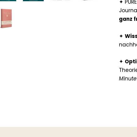
✦ PURE-
Journa
ganz f
✦
W
is
nachha
✦
Opti
Theorie
Minute