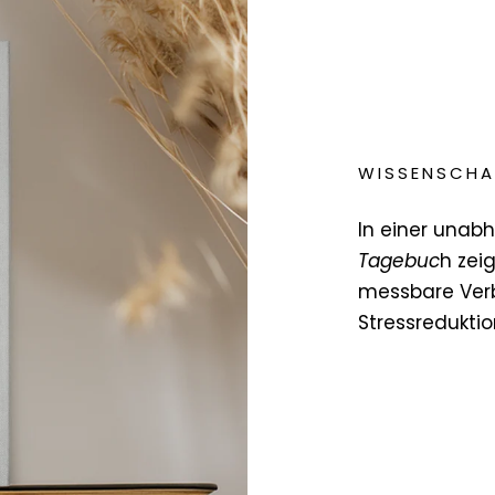
WISSENSCHA
In einer una
Tagebuc
h zei
messbare Ver
Stressreduktio