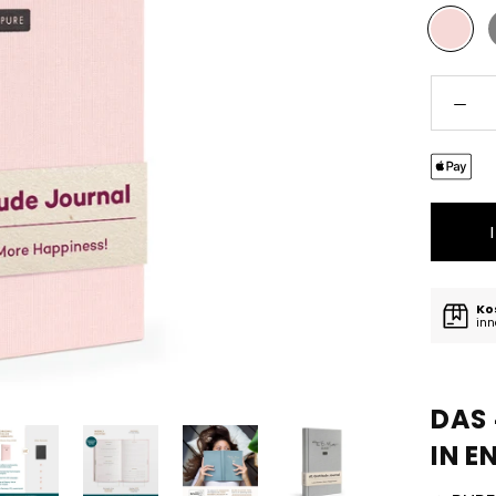
dusty
rose
Ko
inn
DAS
IN E