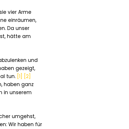
sie vier Arme
hine einräumen,
n. Da unser
ist, hätte am
 abzulenken und
haben gezeigt,
al tun.
[1]
[2]
n, haben ganz
ch in unserem
icher umgehst,
en: Wir haben für