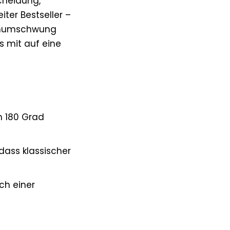
cheidung,
ter Bestseller –
nkenumschwung
s mit auf eine
.
m 180 Grad
dass klassischer
ch einer