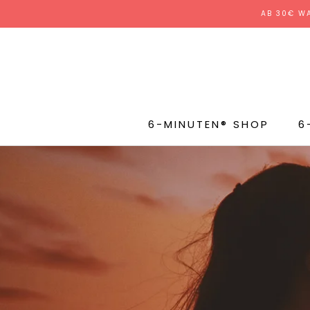
Direkt
AB 30€ W
zum
Inhalt
6-MINUTEN® SHOP
6