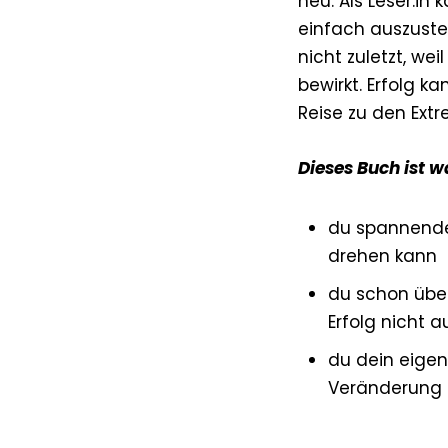
neu. Als Leser:i
einfach auszustei
nicht zuletzt, w
bewirkt. Erfolg 
Reise zu den Ext
Dieses Buch ist w
du spannende 
drehen kann
du schon über
Erfolg nicht 
du dein eigen
Veränderung 