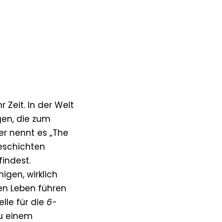
 Zeit. In der Welt
gen, die zum
er nennt es „The
eschichten
findest.
igen, wirklich
en Leben führen
elle für die
6-
zu einem