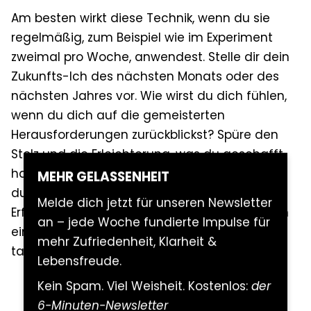
Am besten wirkt diese Technik, wenn du sie
regelmäßig, zum Beispiel wie im Experiment
zweimal pro Woche, anwendest. Stelle dir dein
Zukunfts-Ich des nächsten Monats oder des
nächsten Jahres vor. Wie wirst du dich fühlen,
wenn du dich auf die gemeisterten
Herausforderungen zurückblickst? Spüre den
Stolz und die Erleichterung, was du geschafft
hast! Durch diese emotionale Zeitreise kannst
MEHR GELASSENHEIT
du schon jetzt das positive Gefühl deines
Melde dich jetzt für unseren Newsletter
Erfolges kosten. Das wiederum versetzt dich in
an – jede Woche fundierte Impulse für
eine gute Stimmung, deine Aufgabe auch
mehr Zufriedenheit, Klarheit &
tatsächlich anzugehen.
Lebensfreude.
Kein Spam. Viel Weisheit. Kostenlos:
der
6-Minuten-Newsletter