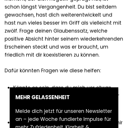
schon längst Vergangenheit. Du bist seitdem
gewachsen, hast dich weiterentwickelt und
hast nun vieles besser im Griff als vielleicht mit
zwölf. Frage deinen Glaubenssatz, welche
positive Absicht hinter seinem wiederkehrenden
Erscheinen steckt und was er braucht, um
friedlich mit dir koexistieren zu können.
Dafür könnten Fragen wie diese helfen:
Könnte es sein, dass du mich vor etwas
beschützen möchtest, wie zum Beispiel vor
MEHR GELASSENHEIT
(weiteren) Enttäuschungen oder
Melde dich jetzt für unseren Newsletter
Ablehnungen?
an – jede Woche fundierte Impulse für
In welchen Situationen hast du versucht mir
mehr Zufriedenheit, Klarheit &