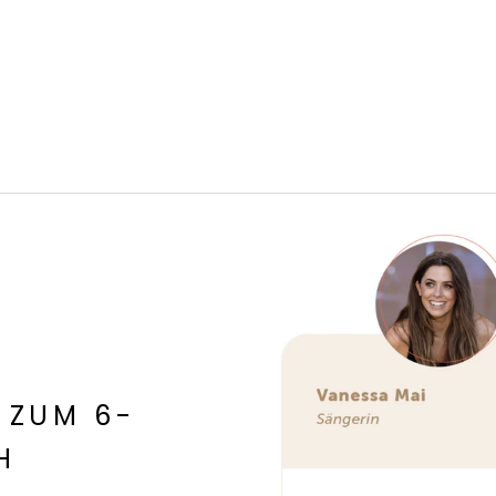
 ZUM 6-
H