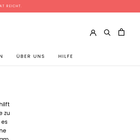
T REICHT.
N
ÜBER UNS
HILFE
hilft
e zu
 es
ine
n am