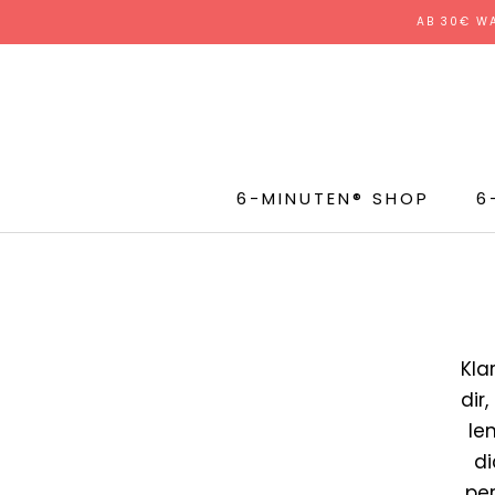
Direkt
AB 30€ W
zum
Inhalt
6-MINUTEN® SHOP
6
Kla
dir
le
di
per