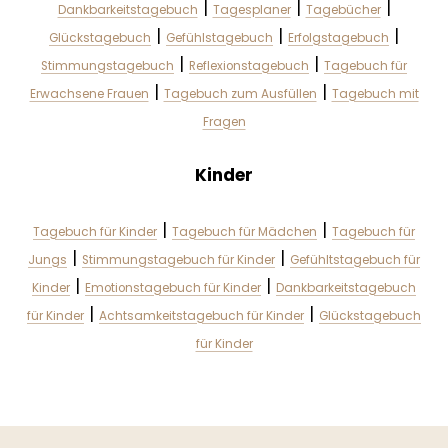
|
|
|
Dankbarkeitstagebuch
Tagesplaner
Tagebücher
|
|
|
Glückstagebuch
Gefühlstagebuch
Erfolgstagebuch
|
|
Stimmungstagebuch
Reflexionstagebuch
Tagebuch für
|
|
Erwachsene Frauen
Tagebuch zum Ausfüllen
Tagebuch mit
Fragen
Kinder
|
|
Tagebuch für Kinder
Tagebuch für Mädchen
Tagebuch für
|
|
Jungs
Stimmungstagebuch für Kinder
Gefühltstagebuch für
|
|
Kinder
Emotionstagebuch für Kinder
Dankbarkeitstagebuch
|
|
für Kinder
Achtsamkeitstagebuch für Kinder
Glückstagebuch
für Kinder