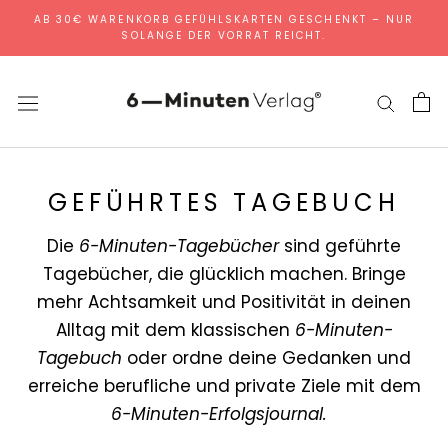
Direkt
AB 30€ WARENKORB GEFÜHLSKARTEN GESCHENKT – NUR
SOLANGE DER VORRAT REICHT.
zum
Inhalt
GEFÜHRTES TAGEBUCH
Die
6-Minuten-Tagebücher
sind geführte
Tagebücher, die glücklich machen. Bringe
mehr Achtsamkeit und Positivität in deinen
Alltag mit dem klassischen
6-Minuten-
Tagebuch
oder ordne deine Gedanken und
erreiche berufliche und private Ziele mit dem
6-Minuten-Erfolgsjournal.