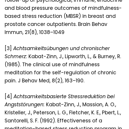
follow-up of psychological, immune, endocrine
and blood pressure outcomes of mindfulness-
based stress reduction (MBSR) in breast and
prostate cancer outpatients. Brain Behav
Immun, 21(8), 1038–1049
[3]
Achtsamkeitsübungen und chronischer
Schmerz:
Kabat-Zinn, J., Lipworth, L., & Burney, R.
(1985). The clinical use of mindfulness
meditation for the self-regulation of chronic
pain. J Behav Med, 8(2), 163–190.
[4]
Achtsamkeitsbasierte Stressreduktion bei
Angststörungen:
Kabat-Zinn, J., Massion, A. O.,
Kristeller, J., Peterson, L. G., Fletcher, K. E., Pbert, L.,
Santorelli, S. F. (1992). Effectiveness of a
meditation-based stress reduction program in